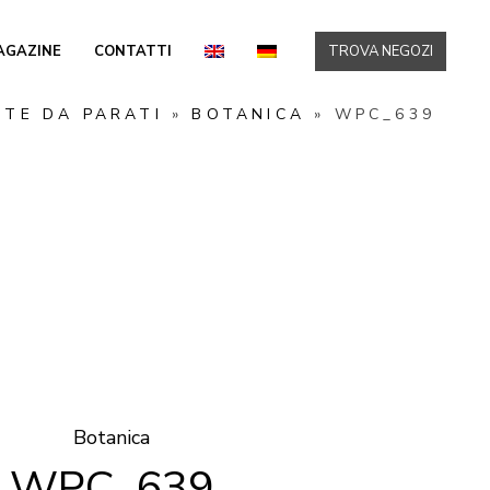
AGAZINE
CONTATTI
TROVA NEGOZI
RTE DA PARATI
»
BOTANICA
»
WPC_639
Botanica
WPC_639