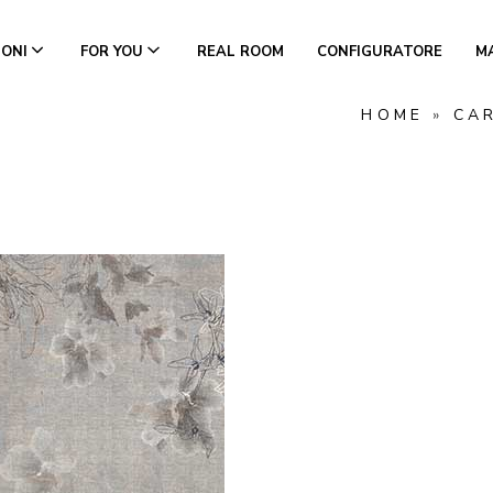
IONI
FOR YOU
REAL ROOM
CONFIGURATORE
M
HOME
»
CA