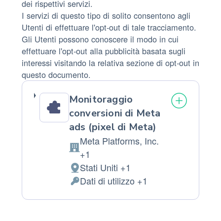
dei rispettivi servizi.
I servizi di questo tipo di solito consentono agli
Utenti di effettuare l'opt-out di tale tracciamento.
Gli Utenti possono conoscere il modo in cui
effettuare l'opt-out alla pubblicità basata sugli
interessi visitando la relativa sezione di opt-out in
questo documento.
Monitoraggio
conversioni di Meta
ads (pixel di Meta)
Meta Platforms, Inc.
Azienda:
+1
Stati Uniti +1
Luogo
Dati di utilizzo +1
del
Dati
trattamento:
Personali
trattati: