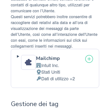
contatti di qualunque altro tipo, utilizzati per
comunicare con l’Utente.
Questi servizi potrebbero inoltre consentire di
raccogliere dati relativi alla data e all’ora di
visualizzazione dei messaggi da parte
dell’Utente, così come all’interazione dell'Utente
con essi, come le informazioni sui click sui
collegamenti inseriti nei messaggi.
Mailchimp
Intuit Inc.
Azienda:
Stati Uniti
Luogo
Dati di utilizzo +2
del
Dati
trattamento:
Personali
trattati:
Gestione dei tag