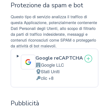
Protezione da spam e bot
Questo tipo di servizio analizza il traffico di
questa Applicazione, potenzialmente contenente
Dati Personali degli Utenti, allo scopo di filtrarlo
da parti di traffico indesiderate, messaggi e
contenuti riconosciuti come SPAM o proteggerlo
da attività di bot malevoli.
Google reCAPTCHA
Google LLC
Azienda:
Stati Uniti
Luogo
clic +8
del
Dati
trattamento:
Personali
trattati:
Pubblicità