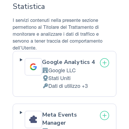
Statistica
I servizi contenuti nella presente sezione
permettono al Titolare del Trattamento di
monitorare e analizzare i dati di traffico e
servono a tener traccia del comportamento
dell’Utente.
Google Analytics 4
Google LLC
Azienda:
Stati Uniti
Luogo
Dati di utilizzo +3
del
Dati
trattamento:
Personali
trattati:
Meta Events
Manager