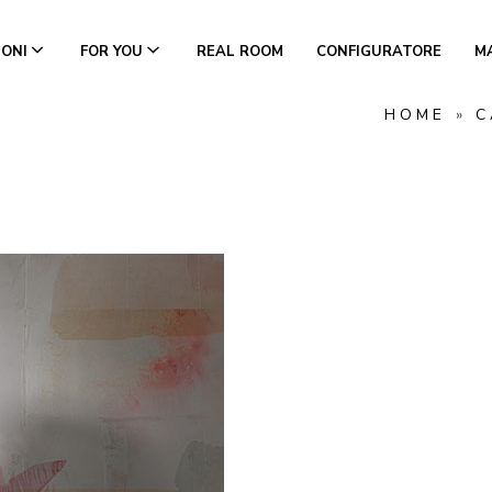
IONI
FOR YOU
REAL ROOM
CONFIGURATORE
M
HOME
»
C