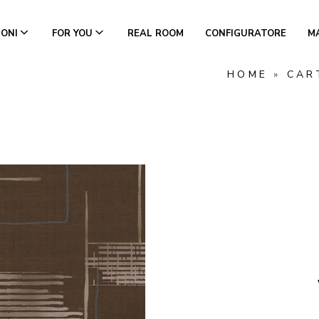
IONI
FOR YOU
REAL ROOM
CONFIGURATORE
M
HOME
»
CAR